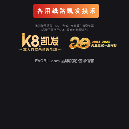
备 用 线 路 凯 发 娱 乐
推荐使用谷歌、UC、火狐、夸客等主流浏览器
（尽量不要使用QQ、搜狗浏览器进入）
EVOBjL.com 品牌沉淀 值得信赖