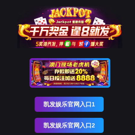
凯发娱乐官网入口1
凯发娱乐官网入口2