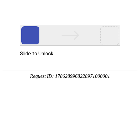
贝斯特全球奢华
新闻资讯
MORE >>
2024年广东省应用场景机会清单发布活动在贝斯特全球奢华举行
2024-04-23
广东人工智能与先进计算贝斯特全球奢华亮相2023浦江创新论坛-全球技术转移大会，获“优秀技术转移服务组织奖”殊荣
2023-09-15
贝斯特全球奢华获评广州市研学实践协会理事单位
2023-03-28
南方医院功能神经外科主任龙浩团队调研广东人工智能与先进计算贝斯特全球奢华
2023-03-21
坚持创新驱动，芯跳科技顺利顺利获得国家高新技术企业认定
2023-01-06
【喜讯】广州市人工智能研学实践基地被认定为“广州市第二批中小学生研学实践教育基地”
2022-09-09
我国首个人工智能专用计算集群架构与测试标准顺利获得专家审定
2022-09-02
通知公告
MORE >>